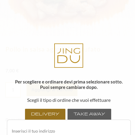
Pollo in salsa agrodolce stufato
7,00
€
Per scegliere e ordinare devi prima selezionare sotto.
POLLO
Puoi sempre cambiare dopo.
IN
Aggiungi al carrello
SALSA
AGRODOLCE
Scegli il tipo di ordine che vuoi effettuare
STUFATO
QUANTITÀ
DELIVERY
TAKE AWAY
Pezzetti di pollo stufati in salsa agrodolce.