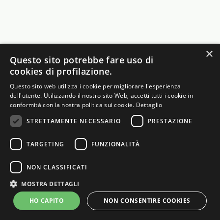
20,00
€
22,00
€
×
Questo sito potrebbe fare uso di
cookies di profilazione.
AGGIUNGI
AGGIUNGI
Questo sito web utilizza i cookie per migliorare l'esperienza
dell'utente. Utilizzando il nostro sito Web, accetti tutti i cookie in
conformità con la nostra politica sui cookie.
Dettaglio
STRETTAMENTE NECESSARIO
PRESTAZIONE
TARGETING
FUNZIONALITÀ
NON CLASSIFICATI
MOSTRA DETTAGLI
HO CAPITO
NON CONSENTIRE COOKIES
Cacchione Divina Provvidenza
Vermentino di Gallura DOCG