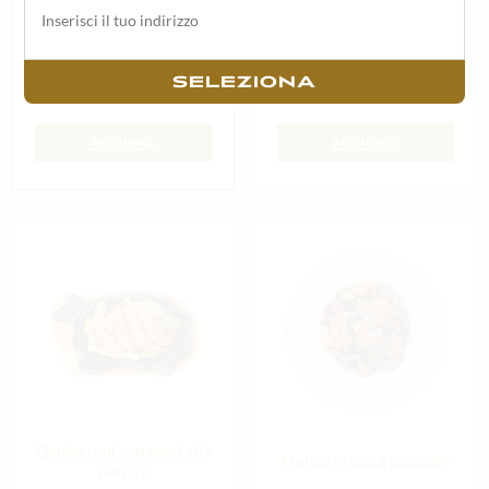
8,50
€
4,50
€
8 pz
6 pz
SELEZIONA
AGGIUNGI
AGGIUNGI
Gamberoni con porri alla
Manzo in salsa piccante
piastra