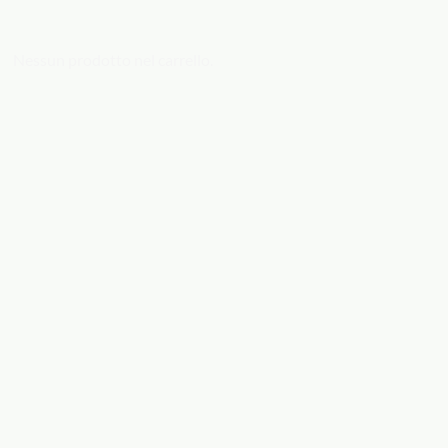
18,00
€
40,00
€
Nessun prodotto nel carrello.
AGGIUNGI
AGGIUNGI
Cerasuolo d’Abruzzo Dop
Moscato d’Asti Docg 2022
Biologico