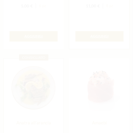
5,00
€
11,00
€
6 pz
8 pz
AGGIUNGI
AGGIUNGI
CONSIGLIATO
Anatra all’arancia
Amaebi