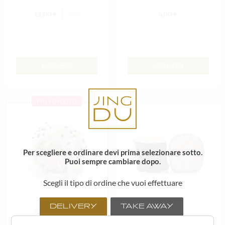
11,00
€
5,00
€
8 pz
AGGIUNGI
AGGIUNGI
PIÙ VENDUTO
Per scegliere e ordinare devi prima selezionare sotto.
Puoi sempre cambiare dopo.
Scegli il tipo di ordine che vuoi effettuare
DELIVERY
TAKE AWAY
California roll
Ebi maki