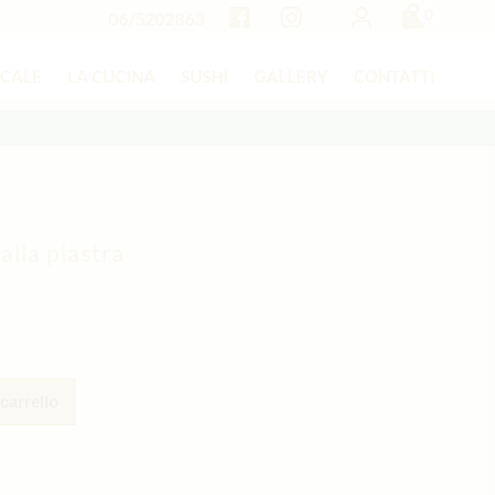
0
06/5202863
OCALE
LA CUCINA
SUSHI
GALLERY
CONTATTI
alla piastra
carrello