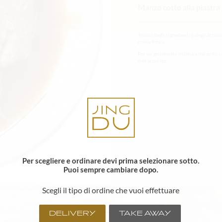
Manzo cotto alla piastra 
Alcuni degli ingredienti o degli artico
prima fresca.
Per un godimento ottimale del sushi c
dall’acquisto.
Per scegliere e ordinare devi prima selezionare sotto.
Puoi sempre cambiare dopo.
Scegli il tipo di ordine che vuoi effettuare
DELIVERY
TAKE AWAY