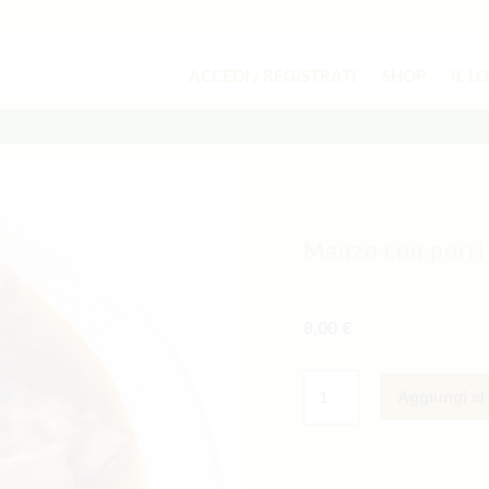
ACCEDI / REGISTRATI
SHOP
IL L
Manzo con porri 
8,00
€
MANZO
CON
Aggiungi al 
PORRI
ALLA
PIASTRA
QUANTITÀ