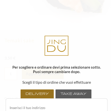
Temaki sake
3,50
€
Per scegliere e ordinare devi prima selezionare sotto.
TEMAKI
Puoi sempre cambiare dopo.
SAKE
Aggiungi al carrello
QUANTITÀ
Scegli il tipo di ordine che vuoi effettuare
DELIVERY
TAKE AWAY
Cono di alga nori con salmone, avocado e cetrioli.