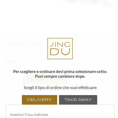
Temaki Maguro
3,50
€
Per scegliere e ordinare devi prima selezionare sotto.
TEMAKI
Puoi sempre cambiare dopo.
MAGURO
Aggiungi al carrello
QUANTITÀ
Scegli il tipo di ordine che vuoi effettuare
DELIVERY
TAKE AWAY
Cono di alga nori con tonno, avocado e mayo.