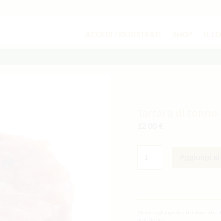
ACCEDI / REGISTRATI
SHOP
IL L
Tartara di tonno
12,00
€
TARTARA
DI
Aggiungi al 
TONNO
CON
AVOCADO
QUANTITÀ
Alcuni degli ingredienti o degli artico
prima fresca.