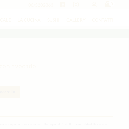
0
06/5202863
OCALE
LA CUCINA
SUSHI
GALLERY
CONTATTI
 con avocado
carrello
li in menù possono variare in base alla stagionalità ed alla disponibilità della materia