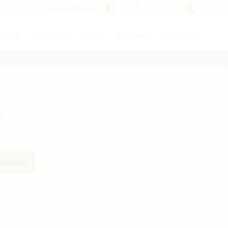
0
06/5202863
OCALE
LA CUCINA
SUSHI
GALLERY
CONTATTI
a
carrello