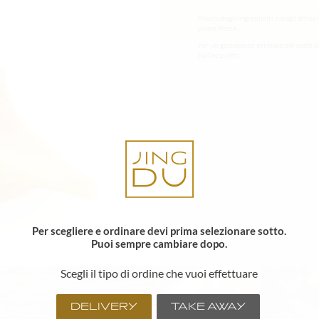
Alcuni degli ingredienti o degli artico
prima fresca.
Per un godimento ottimale del sushi c
dall’acquisto.
Per scegliere e ordinare devi prima selezionare sotto.
Puoi sempre cambiare dopo.
Scegli il tipo di ordine che vuoi effettuare
DELIVERY
TAKE AWAY