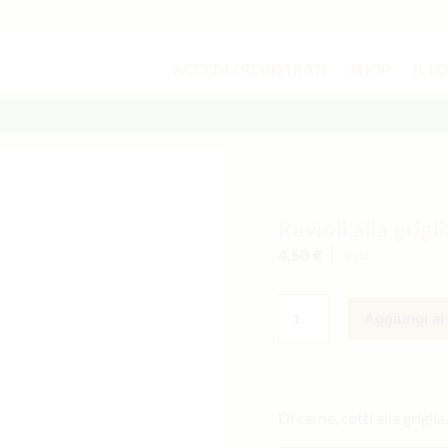
ACCEDI / REGISTRATI
SHOP
IL L
Ravioli alla grigli
4,50
€
4 pz
RAVIOLI
ALLA
Aggiungi al 
GRIGLIA
QUANTITÀ
Di carne, cotti alla griglia.