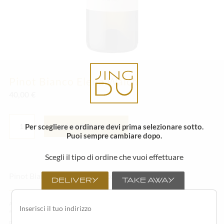
Pinot Bianco Elena Walch
40,00
€
PINOT
BIANCO
Per scegliere e ordinare devi prima selezionare sotto.
Aggiungi al carrello
ELENA
Puoi sempre cambiare dopo.
WALCH
QUANTITÀ
Scegli il tipo di ordine che vuoi effettuare
Pinot Bianco Elena Walch, Alto Adige
DELIVERY
TAKE AWAY
Alcuni degli ingredienti o degli articoli in menù possono variare in base alla stagionalità ed
alla disponibilità della materia prima fresca.
Per un godimento ottimale del sushi consigliamo di consumarlo il prima possibile con