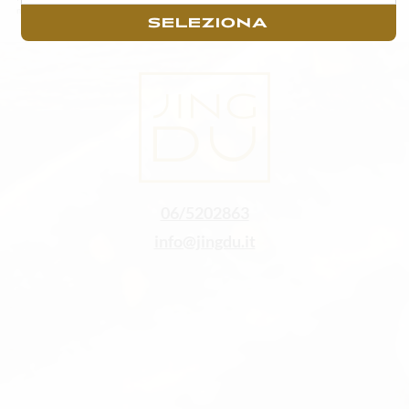
massimo di un’ora di tempo trascorsa dall’acquisto.
SELEZIONA
06/5202863
info@jingdu.it