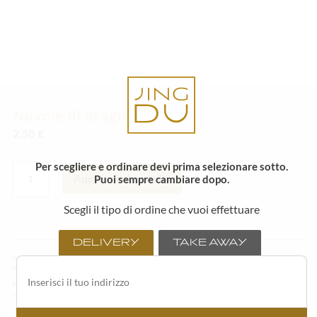
Nuvole di drago
2,50
€
NUVOLE
Per scegliere e ordinare devi prima selezionare sotto.
DI
Puoi sempre cambiare dopo.
Aggiungi al carrello
DRAGO
QUANTITÀ
Scegli il tipo di ordine che vuoi effettuare
DELIVERY
TAKE AWAY
Alcuni degli ingredienti o degli articoli in menù possono variare in base alla stagionalità ed
alla disponibilità della materia prima fresca.
Per un godimento ottimale del sushi consigliamo di consumarlo il prima possibile con
massimo di un’ora di tempo trascorsa dall’acquisto.