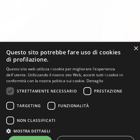
×
Questo sito potrebbe fare uso di cookies
di profilazione.
Questo sito web utilizza i cookie per migliorare l'esperienza
dell'utente. Utilizzando il nostro sito Web, accetti tutti i cookie in
conformità con la nostra politica sui cookie.
Dettaglio
STRETTAMENTE NECESSARIO
PRESTAZIONE
TARGETING
FUNZIONALITÀ
NON CLASSIFICATI
Jing Du Ristorante Cinese e Giapponese - P.Iva 05942451005 -
MOSTRA DETTAGLI
info@jingdu.it
-
Privacy
e
Cookies
- web design:
RTMstudio