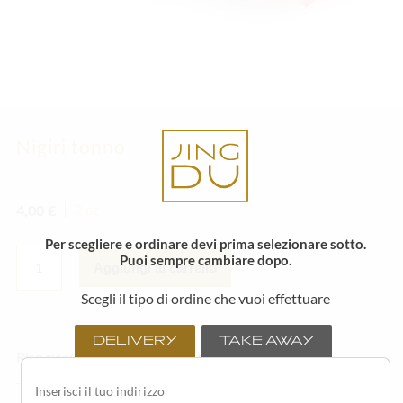
Nigiri tonno
4,00
€
2 pz
Per scegliere e ordinare devi prima selezionare sotto.
NIGIRI
Puoi sempre cambiare dopo.
TONNO
Aggiungi al carrello
QUANTITÀ
Scegli il tipo di ordine che vuoi effettuare
DELIVERY
TAKE AWAY
Riso ricoperto da una fetta di tonno.