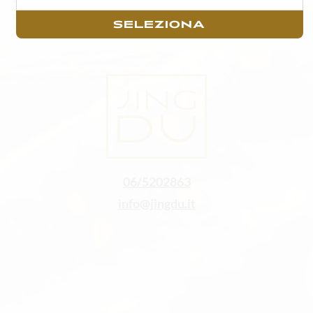
Per un godimento ottimale del sushi consigliamo di consumarlo il prima possibile con
SELEZIONA
massimo di un’ora di tempo trascorsa dall’acquisto.
06/5202863
info@jingdu.it