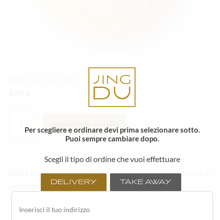
Mochi mango
6,00
€
MOCHI
MANGO
Aggiungi al carrello
Per scegliere e ordinare devi prima selezionare sotto.
QUANTITÀ
Puoi sempre cambiare dopo.
Scegli il tipo di ordine che vuoi effettuare
Dolce tradizionale giapponese composto da riso glutinoso e
DELIVERY
TAKE AWAY
gelato al mango.
Alcuni degli ingredienti o degli articoli in menù possono variare in base alla stagionalità ed
alla disponibilità della materia prima fresca.