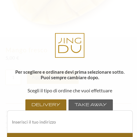
Mango fresco
5,00
€
MANGO
Per scegliere e ordinare devi prima selezionare sotto.
FRESCO
Puoi sempre cambiare dopo.
Aggiungi al carrello
QUANTITÀ
Scegli il tipo di ordine che vuoi effettuare
DELIVERY
TAKE AWAY
Alcuni degli ingredienti o degli articoli in menù possono variare in base alla stagionalità ed
alla disponibilità della materia prima fresca.
Per un godimento ottimale del sushi consigliamo di consumarlo il prima possibile con
massimo di un’ora di tempo trascorsa dall’acquisto.