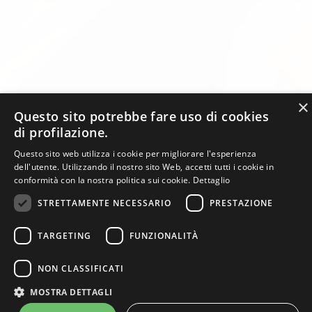
×
Questo sito potrebbe fare uso di cookies
di profilazione.
Questo sito web utilizza i cookie per migliorare l'esperienza
dell'utente. Utilizzando il nostro sito Web, accetti tutti i cookie in
conformità con la nostra politica sui cookie.
Dettaglio
STRETTAMENTE NECESSARIO
PRESTAZIONE
TARGETING
FUNZIONALITÀ
NON CLASSIFICATI
Jing Du Ristorante Cinese e Giapponese - P.Iva 05942451005 -
MOSTRA DETTAGLI
info@jingdu.it
-
Privacy
e
Cookies
- web design:
RTMstudio