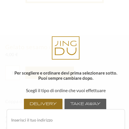
Gelato sesamo nero
4,00
€
GELATO
SESAMO
Per scegliere e ordinare devi prima selezionare sotto.
Aggiungi al carrello
NERO
Puoi sempre cambiare dopo.
QUANTITÀ
Scegli il tipo di ordine che vuoi effettuare
Coppa di gelato al sesamo nero.
DELIVERY
TAKE AWAY
Alcuni degli ingredienti o degli articoli in menù possono variare in base alla stagionalità ed
alla disponibilità della materia prima fresca.
Per un godimento ottimale del sushi consigliamo di consumarlo il prima possibile con