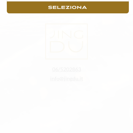
massimo di un’ora di tempo trascorsa dall’acquisto.
SELEZIONA
06/5202863
info@jingdu.it