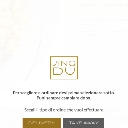
Bowl con salmone, tonno, 
Alcuni degli ingredienti o degli artico
prima fresca.
Per un godimento ottimale del sushi c
dall’acquisto.
Per scegliere e ordinare devi prima selezionare sotto.
Puoi sempre cambiare dopo.
Scegli il tipo di ordine che vuoi effettuare
DELIVERY
TAKE AWAY