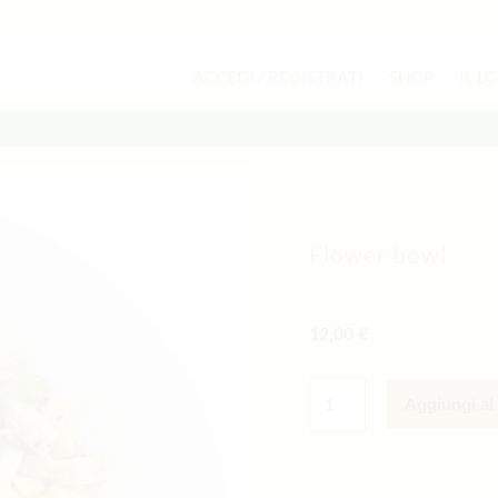
ACCEDI / REGISTRATI
SHOP
IL L
Flower bowl
12,00
€
FLOWER
BOWL
Aggiungi al 
QUANTITÀ