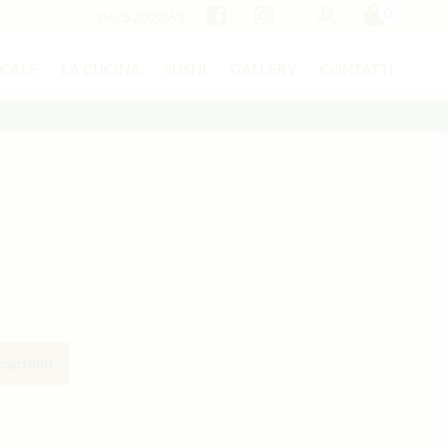
0
06/5202863
OCALE
LA CUCINA
SUSHI
GALLERY
CONTATTI
carrello