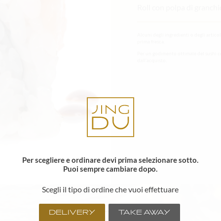
Roll con polpa di granch
Alcuni degli ingredienti o degli artico
prima fresca.
Per un godimento ottimale del sushi c
dall’acquisto.
Per scegliere e ordinare devi prima selezionare sotto.
Puoi sempre cambiare dopo.
Scegli il tipo di ordine che vuoi effettuare
DELIVERY
TAKE AWAY