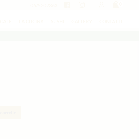
0
06/5202863
OCALE
LA CUCINA
SUSHI
GALLERY
CONTATTI
carrello