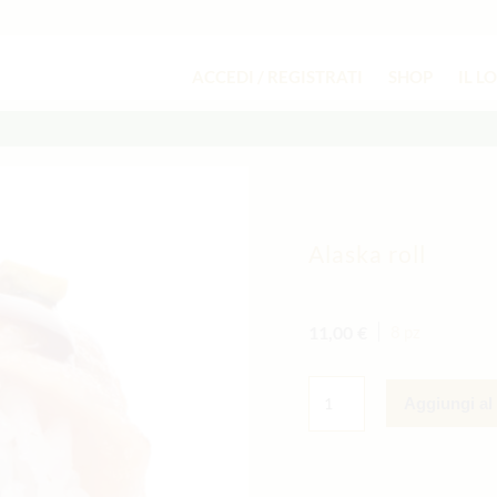
ACCEDI / REGISTRATI
SHOP
IL L
Alaska roll
11,00
€
8 pz
ALASKA
ROLL
Aggiungi al 
QUANTITÀ